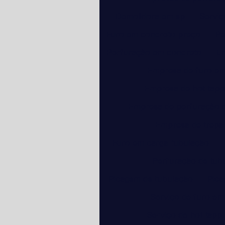
Demolidora em sp
Serviç
Furo em concreto preço
Pe
Perfuração em concreto
Em
Empresa de furo em
Empresa de hot tapp
Empresa de perfuração 
Empresa de trepa
Furo em carga tubulação
Perfuração de tub
Picagem de tubulação
Pica
Serviço de furo em
Serviço de hot tapp