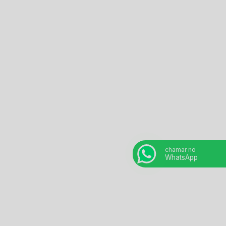
Empresa de perfuração em concreto
Empresa de trepanação
Empresa demolidora
Esmagamento de concreto
Furo técnico em concreto
Robo de demolição
Serviço de demolição controlada
chamar no
Serviço de desmonte de rocha
WhatsApp
Serviço de perfuração em concreto
Serviços de demolição
Empresas de perfuração em concreto sp