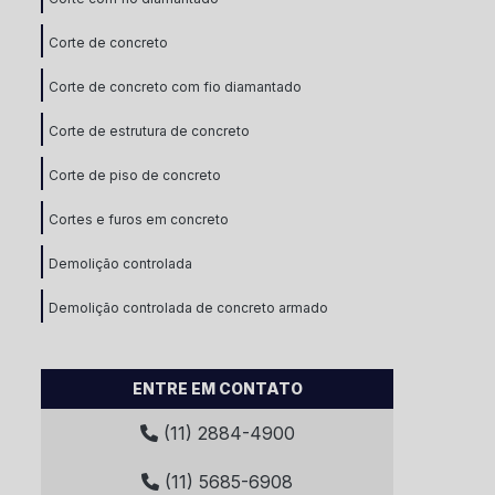
Corte de concreto
Corte de concreto com fio diamantado
Corte de estrutura de concreto
Corte de piso de concreto
Cortes e furos em concreto
Demolição controlada
Demolição controlada de concreto armado
Demolição de concreto armado
ENTRE EM CONTATO
Demolição de estruturas de concreto
(11) 2884-4900
Demolição desmonte
(11) 5685-6908
Demolição estrutural