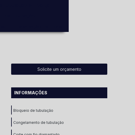
de tubulação em carga
em de tubulação
os
Trepanação de tubos
Solicite um orçamento
INFORMAÇÕES
Bloqueio de tubulação
Congelamento de tubulação
Corte com fio diamantado