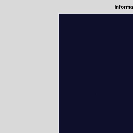
Inform
Bloqueio de tubulação
Co
Corte com fio diamantad
Corte de concreto c
Corte de estrutu
Corte de piso de concreto
Demolição c
Demolição controlada
Demolição de co
Demolição de estru
Demolição desmonte
Demolição mecanizada