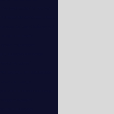
o de detonação de rochas
rfuração de concreto preço
presas de demolição em sp
 carga tubulação
ing em tubulações
de tubulação em carga
nação de tubos
Hot tapping em tubulações
ulação em carga
gem de tubulação em carga
 carga tubulação
ing em tubulações