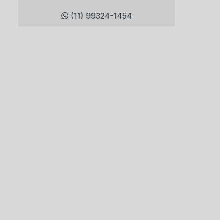
(11) 99324-1454
Demolição mecanizada
Demolição remota
Demolição robotizada
Demolidora de concreto
Demolidora serviços
Desmonte controlado
Desmonte de rocha
Detonação de rocha
Empresa de bloqueio de tubulação
Empresa de demolição
Empresa de detonação de rocha