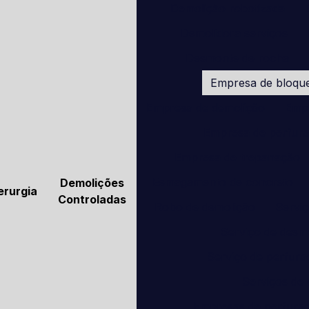
Demolição robotizada
Demolidora serviços
Desmonte de rocha
Empresa de bloque
Empresa de demolição
Empr
Empresa de perfur
Empresa de trepanação
Esmagamento de concreto
Demolições
erurgia
Controladas
Robo de demolição
Serviç
Serviço de desm
Serviço de perfur
Serviços de
Empresas de perfura