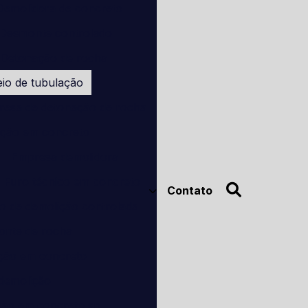
Demolidora de concreto
Desmonte controlado
Detonação de rocha
io de tubulação
esa de detonação de rocha
ação em concreto
Empresa demolidora
Furo técnico em concreto
Contato
o de demolição controlada
onte de rocha
ação em concreto
 demolição
ção em concreto sp