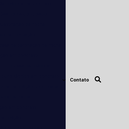
Demolidora de concreto
Desmonte controlado
Detonação de rocha
io de tubulação
esa de detonação de rocha
ação em concreto
Empresa demolidora
Furo técnico em concreto
Contato
o de demolição controlada
onte de rocha
ação em concreto
 demolição
ção em concreto sp