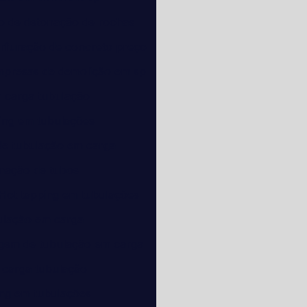
o de detonação de rochas
rfuração de concreto preço
presas de demolição em sp
 carga tubulação
ing em tubulações
de tubulação em carga
nação de tubos
Hot tapping em tubulações
ulação em carga
gem de tubulação em carga
 carga tubulação
ing em tubulações