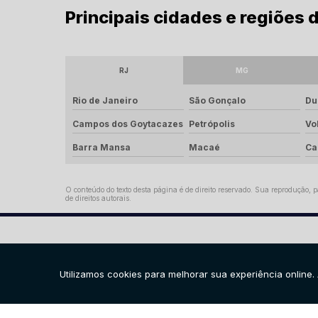
Principais cidades e regiões
RJ
MG
Rio de Janeiro
São Gonçalo
Du
Campos dos Goytacazes
Petrópolis
Vo
Barra Mansa
Macaé
Ca
O conteúdo do texto desta página é de direito reservado. Sua reprodução, pa
de direitos autorais
.
CON
(11)
6908
comerc