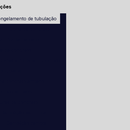
ações
ngelamento de tubulação
o
Corte de concreto
om fio diamantado
ra de concreto
Cortes e furos em concreto
ontrolada
 de concreto armado
ncreto armado
turas de concreto
Demolição estrutural
Demolição remota