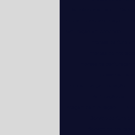
Demolidora em sp
Serviç
Furo em concreto preço
Pe
Perfuração em concreto
Em
Empresa de furo em
Empresa de hot tapp
Empresa de perfuração 
Empresa de trepa
Furo em carga tubulação
Perfuração de tub
Picagem de tubulação
Pica
Serviço de furo em
Serviço de hot tapp