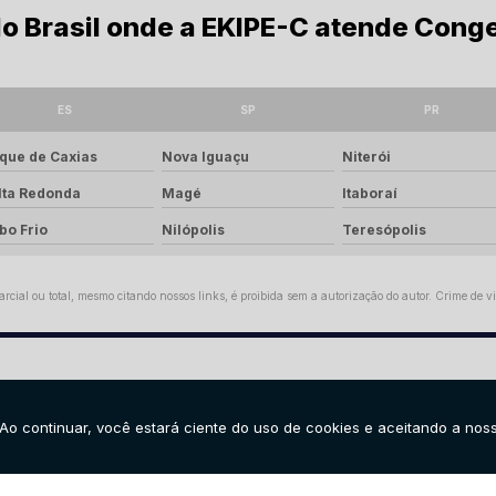
 do Brasil onde a EKIPE-C atende Con
ES
SP
PR
que de Caxias
Nova Iguaçu
Niterói
lta Redonda
Magé
Itaboraí
bo Frio
Nilópolis
Teresópolis
rcial ou total, mesmo citando nossos links, é proibida sem a autorização do autor. Crime de vi
TATO
LOCALIZAÇÃO
 2884-4900
(11) 5685-
Avenida Cristino Dias da 
(11) 99324-1454
Taubaté
Avenida Comanda
ial@ekipe-c.com.br
Moura, 650/101 - Rio de Ja