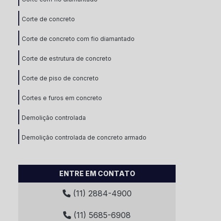
Corte de concreto
Corte de concreto com fio diamantado
Corte de estrutura de concreto
Corte de piso de concreto
Cortes e furos em concreto
Demolição controlada
Demolição controlada de concreto armado
Demolição de concreto armado
ENTRE EM CONTATO
Demolição de estruturas de concreto
(11) 2884-4900
Demolição desmonte
(11) 5685-6908
Demolição estrutural