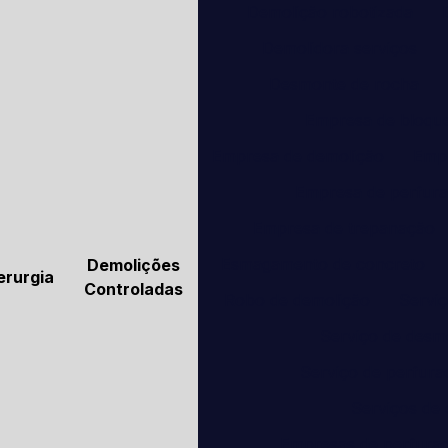
Demolição robotizada
Demolidora serviços
Desmonte de rocha
Empresa de bloque
Empresa de demolição
Empr
Empresa de perfur
Empresa de trepanação
Esmagamento de concreto
Demolições
erurgia
Controladas
Robo de demolição
Serviç
Serviço de desm
Serviço de perfur
Serviços de
Empresas de perfura