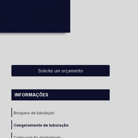
de tubulação em carga
em de tubulação
os
Trepanação de tubos
Solicite um orçamento
INFORMAÇÕES
Bloqueio de tubulação
Congelamento de tubulação
Corte com fio diamantado