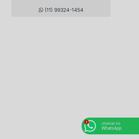
(11) 99324-1454
Demolição mecanizada
Demolição remota
Demolição robotizada
Demolidora de concreto
Demolidora serviços
Desmonte controlado
Desmonte de rocha
Detonação de rocha
Empresa de bloqueio de tubulação
Empresa de demolição
chamar no
WhatsApp
Empresa de detonação de rocha