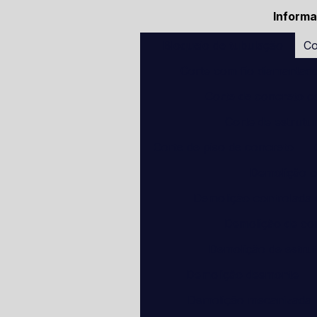
Inform
Bloqueio de tubulação
Co
Corte com fio diamantad
Corte de concreto c
Corte de estrutu
Corte de piso de concreto
Demolição c
Demolição controlada
Demolição de co
Demolição de estru
Demolição desmonte
Demolição mecanizada